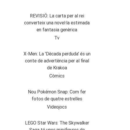
REVISIÓ: La carta per al rei
converteix una novel·la estimada
en fantasia genèrica
Tv
X-Men: La 'Dècada perduda' és un
conte de advertència per al final
de Krakoa
Còmics
Nou Pokémon Snap: Com fer
fotos de quatre estrelles
Videojocs
LEGO Star Wars: The Skywalker
Saga té unes minifigures de