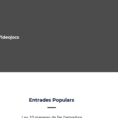
Videojocs
Entrades Populars
Les 10 maneres de fer l’armadura