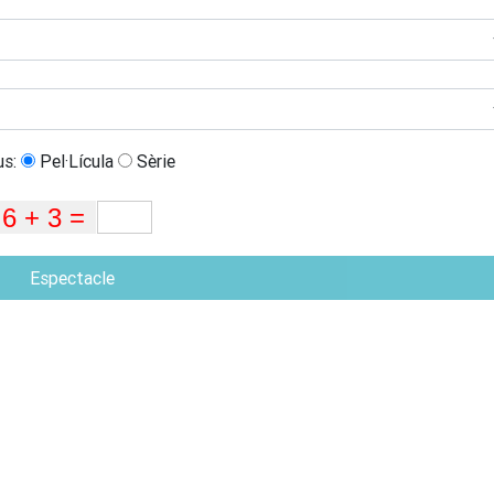
us:
Pel·Lícula
Sèrie
Espectacle