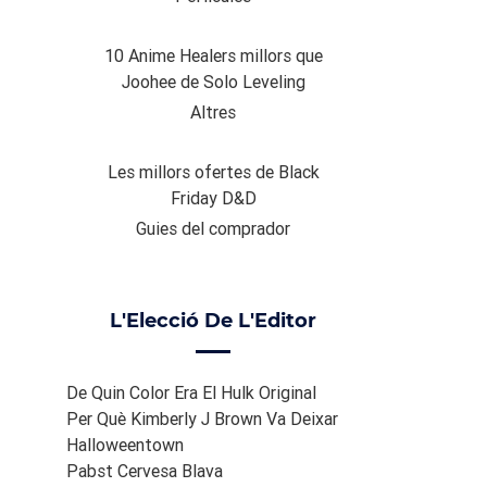
10 Anime Healers millors que
Joohee de Solo Leveling
Altres
Les millors ofertes de Black
Friday D&D
Guies del comprador
L'Elecció De L'Editor
De Quin Color Era El Hulk Original
Per Què Kimberly J Brown Va Deixar
Halloweentown
Pabst Cervesa Blava