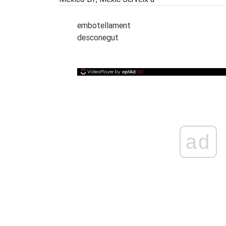
embotellament
desconegut
ad