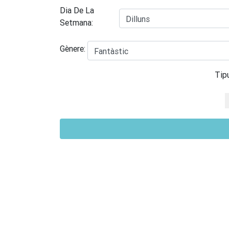
Dia De La
Setmana:
Gènere:
Tip