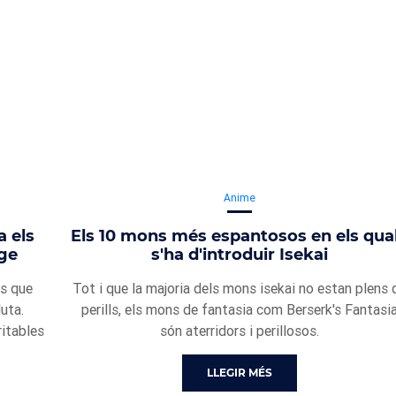
Anime
a els
Els 10 mons més espantosos en els qua
tge
s'ha d'introduir Isekai
es que
Tot i que la majoria dels mons isekai no estan plens 
uta.
perills, els mons de fantasia com Berserk's Fantasi
ritables
són aterridors i perillosos.
LLEGIR MÉS