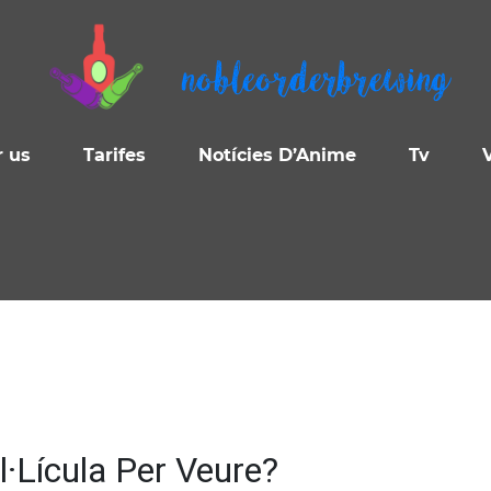
nobleorderbrewing
r us
Tarifes
Notícies D’Anime
Tv
l·Lícula Per Veure?