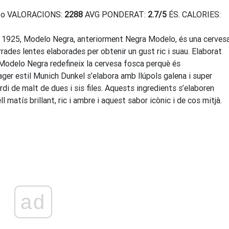
 foto VALORACIONS:
2288
AVG PONDERAT:
2.7
/
5
ÉS. CALORIES:
l 1925, Modelo Negra, anteriorment Negra Modelo, és una cerves
ades lentes elaborades per obtenir un gust ric i suau. Elaborat
 Modelo Negra redefineix la cervesa fosca perquè és
er estil Munich Dunkel s’elabora amb llúpols galena i super
rdi de malt de dues i sis files. Aquests ingredients s’elaboren
atís brillant, ric i ambre i aquest sabor icònic i de cos mitjà.
ad