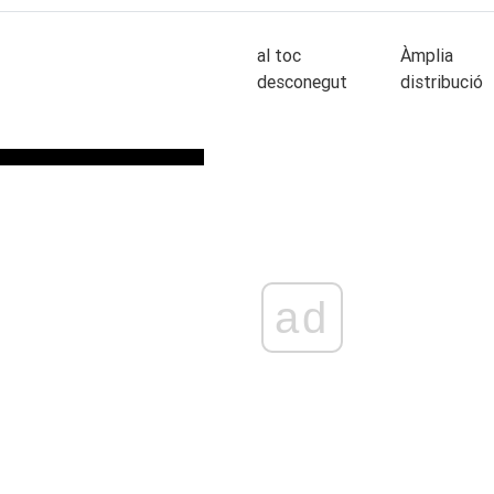
al toc
Àmplia
desconegut
distribució
ad